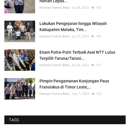
Harian Lepas...
Humas Polres Belu
Jul 29, 2026
150
Lakukan Pengejaran hingga Wilayah
Kabupaten Malaka, Tim...
Humas Polres Belu
Jul 31, 2026
149
Enam Putra-Putri Terbaik Asal NTT Lulus
Terpilih Taruna/Taruni...
Humas Polres Belu
Jul 29, 2026
133
Pimpin Pengamanan Kunjungan Paus
Fransiskus di Timor Leste,...
Humas Polres Belu
Sep 7, 2024
123
TAGS