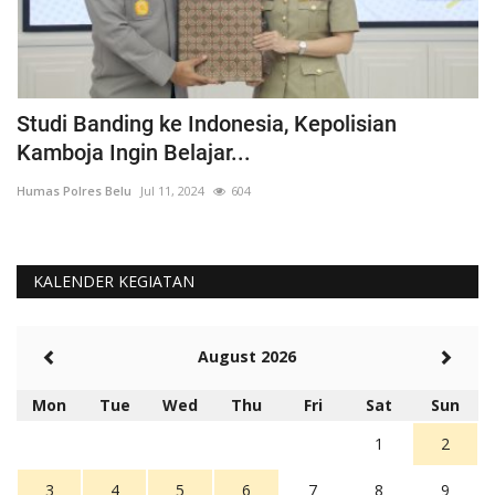
ka
Studi Banding ke Indonesia, Kepolisian
A
Kamboja Ingin Belajar...
U
Humas Polres Belu
Jul 11, 2024
604
Hu
KALENDER KEGIATAN
August 2026
Mon
Tue
Wed
Thu
Fri
Sat
Sun
1
2
3
4
5
6
7
8
9