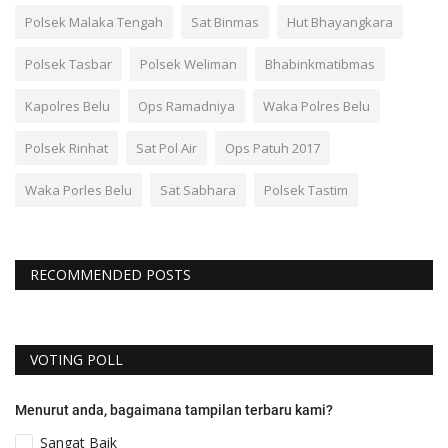
Polsek Malaka Tengah
Sat Binmas
Hut Bhayangkara
Polsek Tasbar
Polsek Weliman
Bhabinkmatibmas
Kapolres Belu
Ops Ramadniya
Waka Polres Belu
Polsek Rinhat
Sat Pol Air
Ops Patuh 2017
Waka Porles Belu
Sat Sabhara
Polsek Tastim
RECOMMENDED POSTS
VOTING POLL
Menurut anda, bagaimana tampilan terbaru kami?
Sangat Baik