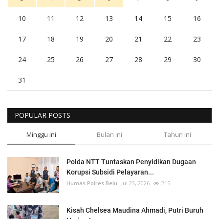
10
11
12
13
14
15
16
17
18
19
20
21
22
23
24
25
26
27
28
29
30
31
POPULAR POSTS
Minggu ini
Bulan ini
Tahun ini
Polda NTT Tuntaskan Penyidikan Dugaan
Korupsi Subsidi Pelayaran...
Humas Polres Belu
Jul 23, 2026
215
Kisah Chelsea Maudina Ahmadi, Putri Buruh