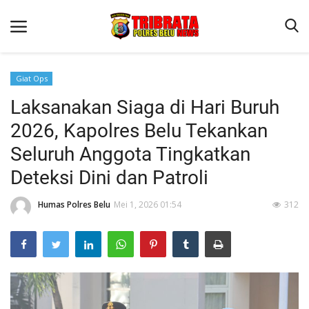
Giat Ops
Laksanakan Siaga di Hari Buruh
Beranda
2026, Kapolres Belu Tekankan
Terms & Conditions
Seluruh Anggota Tingkatkan
Reskrim
Deteksi Dini dan Patroli
Binkam
Humas Polres Belu
Mei 1, 2026 01:54
312
Lantas
Polisi Kita
Mitra Polisi
Giat Ops