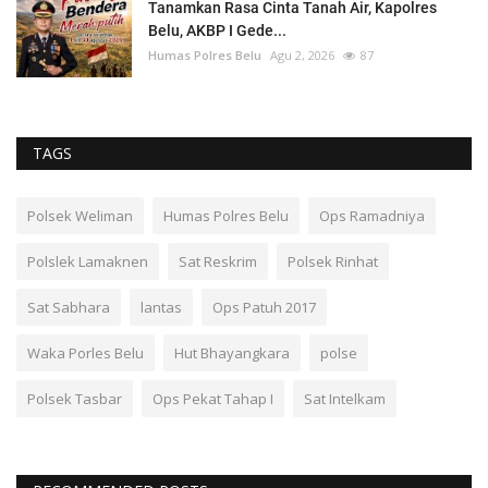
Tanamkan Rasa Cinta Tanah Air, Kapolres
Belu, AKBP I Gede...
Humas Polres Belu
Agu 2, 2026
87
TAGS
Polsek Weliman
Humas Polres Belu
Ops Ramadniya
Polslek Lamaknen
Sat Reskrim
Polsek Rinhat
Sat Sabhara
lantas
Ops Patuh 2017
Waka Porles Belu
Hut Bhayangkara
polse
Polsek Tasbar
Ops Pekat Tahap I
Sat Intelkam