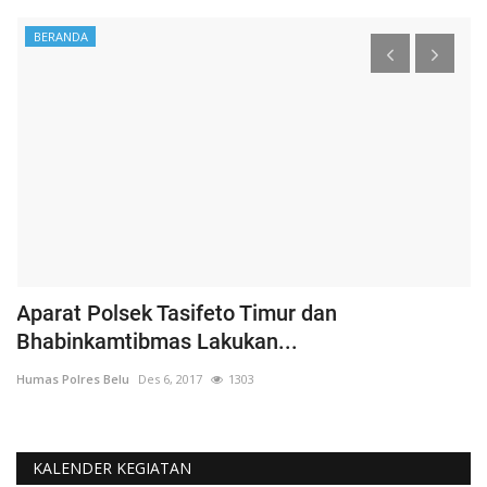
BERANDA
Aparat Polsek Tasifeto Timur dan
H
Bhabinkamtibmas Lakukan...
B
Humas Polres Belu
Des 6, 2017
1303
Hu
KALENDER KEGIATAN