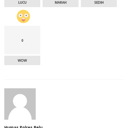
LUCU
MARAH
SEDIH
0
WOW
Humas Polres Belu