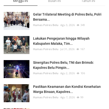
Minggu ini
Bulan ini
Tahun ini
Gelar Trilateral Meeting di Polres Belu, Polri
Bersama...
Humas Polres Belu
Agu 3, 2026
349
Lakukan Pengejaran hingga Wilayah
Kabupaten Malaka, Tim...
Humas Polres Belu
Jul 31, 2026
167
Sinergitas Polres Belu, TNI dan Brimob:
Kapolres Belu Pimpin...
Humas Polres Belu
Agu 2, 2026
106
Pastikan Keamanan dan Kondisi Kesehatan
Warga Binaan, Kapolres...
Humas Polres Belu
Agu 7, 2026
99