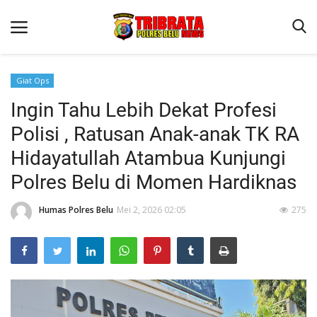
Giat Ops
Ingin Tahu Lebih Dekat Profesi
Beranda
Polisi , Ratusan Anak-anak TK RA
Terms & Conditions
Hidayatullah Atambua Kunjungi
Reskrim
Polres Belu di Momen Hardiknas
Binkam
Humas Polres Belu
Mei 2, 2026 02:05
275
Lantas
Polisi Kita
Mitra Polisi
Giat Ops