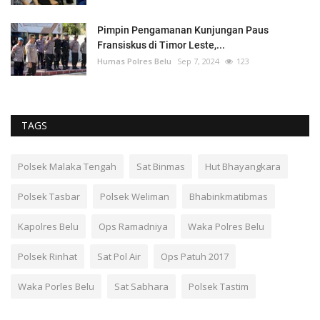
Pimpin Pengamanan Kunjungan Paus
Fransiskus di Timor Leste,...
Humas Polres Belu
Sep 7, 2024
123
TAGS
Polsek Malaka Tengah
Sat Binmas
Hut Bhayangkara
Polsek Tasbar
Polsek Weliman
Bhabinkmatibmas
Kapolres Belu
Ops Ramadniya
Waka Polres Belu
Polsek Rinhat
Sat Pol Air
Ops Patuh 2017
Waka Porles Belu
Sat Sabhara
Polsek Tastim