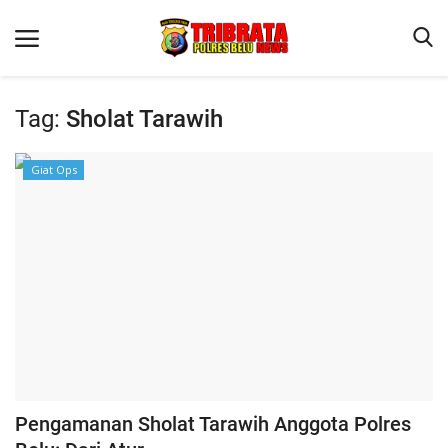
Tag:
Sholat Tarawih
Beranda
Giat Ops
Terms & Conditions
Reskrim
Binkam
Lantas
Polisi Kita
Mitra Polisi
Giat Ops
Pengamanan Sholat Tarawih Anggota Polres