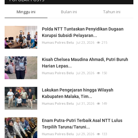
Minggu ini
Bulan ini
Tahun ini
Polda NTT Tuntaskan Penyidikan Dugaan
Korupsi Subsidi Pelayaran...
Humas Polres Belu
Jul 23, 2026
215
Kisah Chelsea Maudina Ahmadi, Putri Buruh
Harian Lepas...
Humas Polres Belu
Jul 29, 2026
150
Lakukan Pengejaran hingga Wilayah
Kabupaten Malaka, Tim...
Humas Polres Belu
Jul 31, 2026
149
Enam Putra-Putri Terbaik Asal NTT Lulus
Terpilih Taruna/Taruni...
Humas Polres Belu
Jul 29, 2026
133