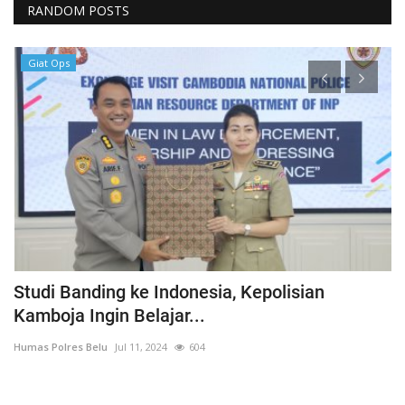
RANDOM POSTS
Giat Ops
ka
Studi Banding ke Indonesia, Kepolisian
A
Kamboja Ingin Belajar...
U
Humas Polres Belu
Jul 11, 2024
604
Hu