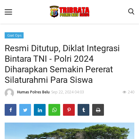
Giat Ops
Resmi Ditutup, Diklat Integrasi
Beranda
Bintara TNI - Polri 2024
Terms & Conditions
Diharapkan Semakin Pererat
Reskrim
Silaturahmi Para Siswa
Binkam
Humas Polres Belu
Sep 22, 2024 04:03
240
Lantas
Polisi Kita
Mitra Polisi
Giat Ops