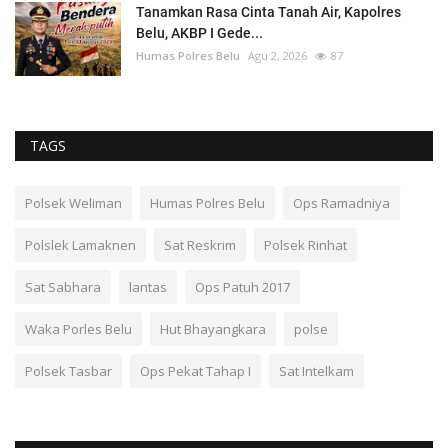
Tanamkan Rasa Cinta Tanah Air, Kapolres
Belu, AKBP I Gede...
Humas Polres Belu
Agu 2, 2026
87
TAGS
Polsek Weliman
Humas Polres Belu
Ops Ramadniya
Polslek Lamaknen
Sat Reskrim
Polsek Rinhat
Sat Sabhara
lantas
Ops Patuh 2017
Waka Porles Belu
Hut Bhayangkara
polse
Polsek Tasbar
Ops Pekat Tahap I
Sat Intelkam