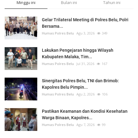
Minggu ini
Bulan ini
Tahun ini
Gelar Trilateral Meeting di Polres Belu, Polri
Bersama...
Humas Polres Belu
Agu 3, 2026
349
Lakukan Pengejaran hingga Wilayah
Kabupaten Malaka, Tim...
Humas Polres Belu
Jul 31, 2026
167
Sinergitas Polres Belu, TNI dan Brimob:
Kapolres Belu Pimpin...
Humas Polres Belu
Agu 2, 2026
106
Pastikan Keamanan dan Kondisi Kesehatan
Warga Binaan, Kapolres...
Humas Polres Belu
Agu 7, 2026
99