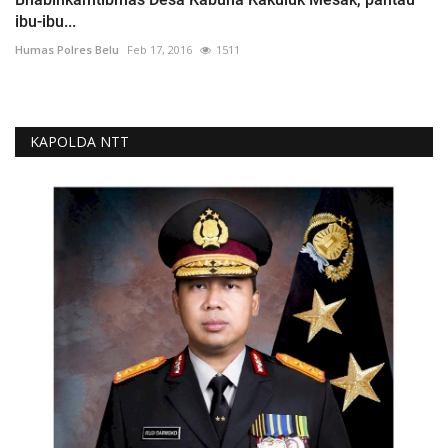
ibu-ibu...
Humas Polres Belu
Feb 17, 2016
1511
KAPOLDA NTT