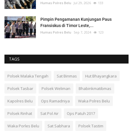
Humas Polres Belu
Jul 29, 2026
133
Pimpin Pengamanan Kunjungan Paus
Fransiskus di Timor Leste,...
Humas Polres Belu
Sep 7, 2024
123
TAGS
Polsek Malaka Tengah
Sat Binmas
Hut Bhayangkara
Polsek Tasbar
Polsek Weliman
Bhabinkmatibmas
Kapolres Belu
Ops Ramadniya
Waka Polres Belu
Polsek Rinhat
Sat Pol Air
Ops Patuh 2017
Waka Porles Belu
Sat Sabhara
Polsek Tastim