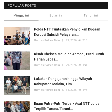
POPULAR POSTS
Minggu ini
Bulan ini
Tahun ini
Polda NTT Tuntaskan Penyidikan Dugaan
Korupsi Subsidi Pelayaran...
Humas Polres Belu
Jul 23, 2026
215
Kisah Chelsea Maudina Ahmadi, Putri Buruh
Harian Lepas...
Humas Polres Belu
Jul 29, 2026
150
Lakukan Pengejaran hingga Wilayah
Kabupaten Malaka, Tim...
Humas Polres Belu
Jul 31, 2026
149
Enam Putra-Putri Terbaik Asal NTT Lulus
Terpilih Taruna/Taruni...