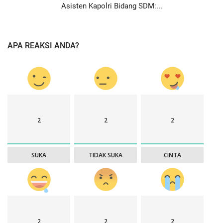
Asisten Kapolri Bidang SDM:...
APA REAKSI ANDA?
2
2
2
SUKA
TIDAK SUKA
CINTA
2
2
2