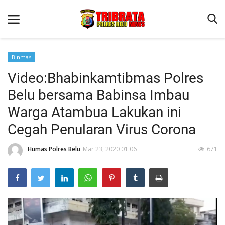
Binmas
Video:Bhabinkamtibmas Polres
Beranda
Belu bersama Babinsa Imbau
Terms & Conditions
Warga Atambua Lakukan ini
Reskrim
Cegah Penularan Virus Corona
Binkam
Humas Polres Belu
Mar 23, 2020 01:06
671
Lantas
Polisi Kita
Mitra Polisi
Giat Ops