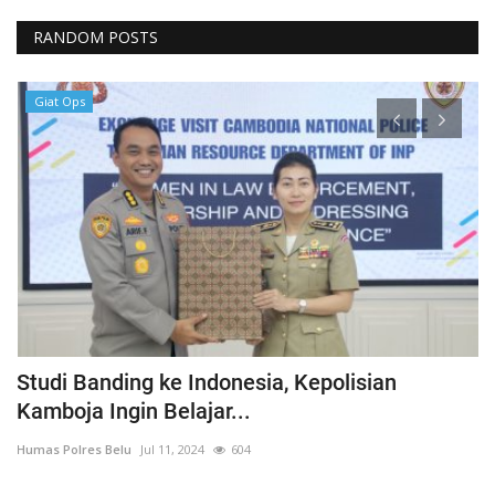
RANDOM POSTS
Giat Ops
ka
Studi Banding ke Indonesia, Kepolisian
A
Kamboja Ingin Belajar...
U
Humas Polres Belu
Jul 11, 2024
604
Hu