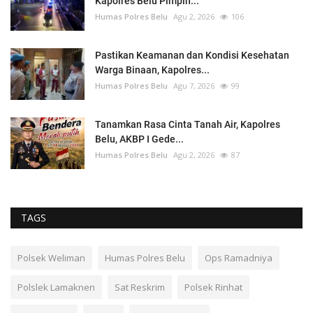
Kapolres Belu Pimpin...
Humas Polres Belu
Agu 2, 2026
106
Pastikan Keamanan dan Kondisi Kesehatan
Warga Binaan, Kapolres...
Humas Polres Belu
Agu 7, 2026
99
Tanamkan Rasa Cinta Tanah Air, Kapolres
Belu, AKBP I Gede...
Humas Polres Belu
Agu 2, 2026
87
TAGS
Polsek Weliman
Humas Polres Belu
Ops Ramadniya
Polslek Lamaknen
Sat Reskrim
Polsek Rinhat