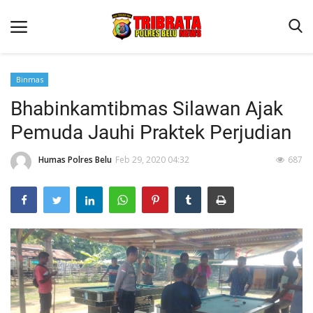
Binmas
Bhabinkamtibmas Silawan Ajak
Beranda
Pemuda Jauhi Praktek Perjudian
Terms & Conditions
Humas Polres Belu
Feb 29, 2020 04:32
687
Reskrim
Binkam
Lantas
Polisi Kita
Mitra Polisi
Giat Ops