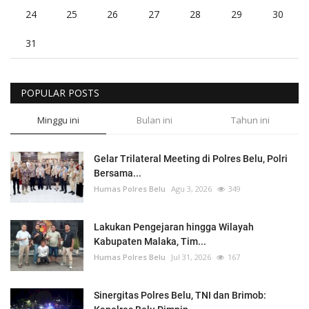
24
25
26
27
28
29
30
31
POPULAR POSTS
Minggu ini
Bulan ini
Tahun ini
Gelar Trilateral Meeting di Polres Belu, Polri
Bersama...
Humas Polres Belu
Agu 3, 2026
349
Lakukan Pengejaran hingga Wilayah
Kabupaten Malaka, Tim...
Humas Polres Belu
Jul 31, 2026
167
Sinergitas Polres Belu, TNI dan Brimob: