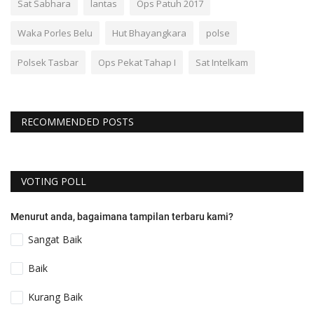
Sat Sabhara
lantas
Ops Patuh 2017
Waka Porles Belu
Hut Bhayangkara
polse
Polsek Tasbar
Ops Pekat Tahap I
Sat Intelkam
RECOMMENDED POSTS
VOTING POLL
Menurut anda, bagaimana tampilan terbaru kami?
Sangat Baik
Baik
Kurang Baik