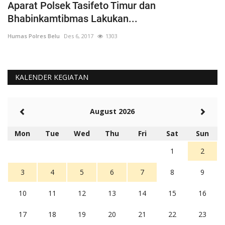
Aparat Polsek Tasifeto Timur dan
H
Bhabinkamtibmas Lakukan...
B
Humas Polres Belu
Des 6, 2017
1303
Hu
KALENDER KEGIATAN
August 2026
Mon
Tue
Wed
Thu
Fri
Sat
Sun
1
2
3
4
5
6
7
8
9
10
11
12
13
14
15
16
17
18
19
20
21
22
23