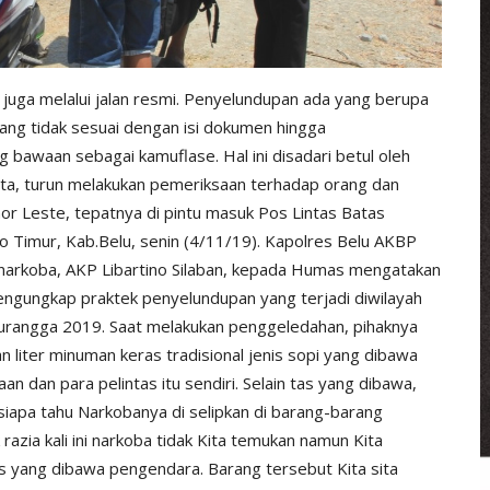
juga melalui jalan resmi.
Penyelundupan ada yang berupa
ang tidak sesuai
dengan isi dokumen hingga
awaan sebagai kamuflase. Hal ini disadari betul oleh
a, turun melakukan pemeriksaan terhadap orang dan
r Leste, tepatnya di pintu masuk Pos Lintas Batas
o Timur, Kab.Belu, senin (4/11/19). Kapolres Belu AKBP
Resnarkoba, AKP Libartino Silaban, kepada Humas mengatakan
engungkap praktek penyelundupan yang terjadi diwilayah
Turangga 2019. Saat melakukan penggeledahan, pihaknya
 liter minuman keras tradisional jenis sopi yang dibawa
n dan para pelintas itu sendiri. Selain tas yang dibawa,
iapa tahu Narkobanya di selipkan di barang-barang
azia kali ini narkoba tidak Kita temukan namun Kita
s yang dibawa pengendara. Barang tersebut Kita sita