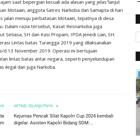
jam saat bepergian kecuali ada alasan yang jelas"lanjut
san Motaain, anggota Satres Narkoba dan Samapta di hari
as jalan menuju perbatasan Motaain, tepatnya di desa
u. Dalam razia tersebut, Kasat Resnarkoba juga
ut Setiasa, SH dan Kasi Propam, IPDA Jenedi Lian, SH.
perasi Lintas batas Turangga 2019 yang dilaksanakan
r s/d 13 November 2019. Operasi ini bertujuan
tan lintas batas antar negara, seperti penyelundupan
as ilegal dan juga Narkoba.
Mitra Polisi
YA
ARTIKEL SELANJUTNYA
da
Kejurnas Pencak Silat Kapolri Cup 2024 kembali
am
digelar. Asisten Kapolri Bidang SDM:...