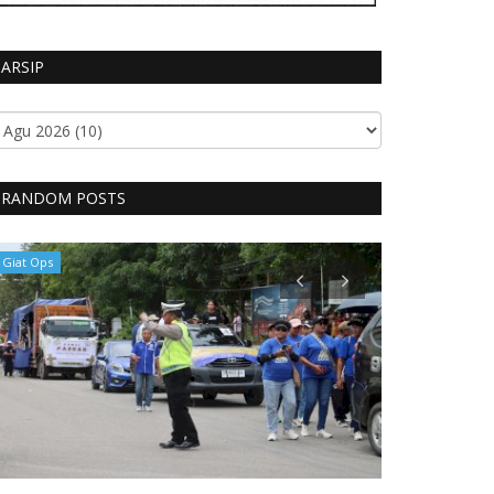
ARSIP
RANDOM POSTS
Giat Ops
Giat Ops