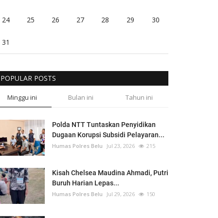
24
25
26
27
28
29
30
31
POPULAR POSTS
Minggu ini
Bulan ini
Tahun ini
Polda NTT Tuntaskan Penyidikan
Dugaan Korupsi Subsidi Pelayaran...
Humas Polres Belu
Jul 23, 2026
215
Kisah Chelsea Maudina Ahmadi, Putri
Buruh Harian Lepas...
Humas Polres Belu
Jul 29, 2026
150