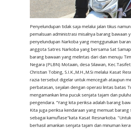
Penyelundupan tidak saja melalui jalan tikus namun 
pemalsuan administrasi misalnya barang bawaan y
penyelundupan Narkoba yang menggunakan barang b
anggota Satres Narkoba yang bersama Sat Samapt
barang bawaan yang melintas dari dan menuju Timo
Negara (PLBN) Motaain, desa Silawan, Kec.Tasifet
Christian Tobing, S.I.K.,M.H.,M.Si melalui Kasat 
razia tersebut digelar untuk mencegah ataupun m
perbatasan, sejalan dengan operasi lintas batas 
mengamankan lima pucuk senjata tajam dan puluhan
pengendara. “Yang kita periksa adalah barang bawaa
Kita juga periksa kendaraan yang memuat barang s
sebagai kamuflase"kata Kasat Resnarkoba. "Untuk r
berhasil amankan senjata tajam dan minuman kera