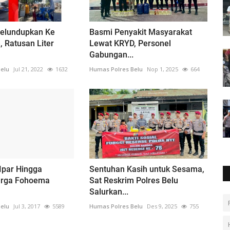
Selundupkan Ke
Basmi Penyakit Masyarakat
, Ratusan Liter
Lewat KRYD, Personel
Gabungan...
elu
Jul 21, 2022
1632
Humas Polres Belu
Nop 1, 2025
664
Ipar Hingga
Sentuhan Kasih untuk Sesama,
arga Fohoema
Sat Reskrim Polres Belu
Salurkan...
elu
Jul 3, 2017
5589
Humas Polres Belu
Des 9, 2025
755