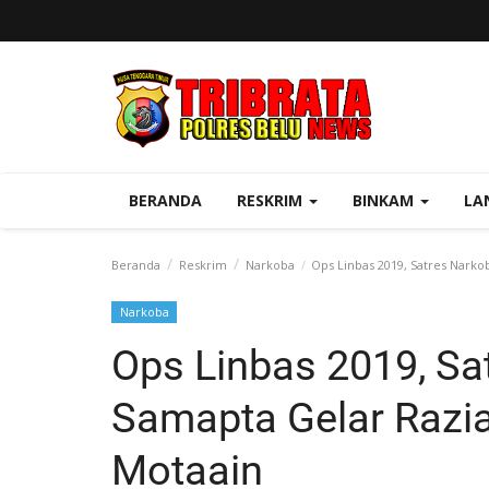
BERANDA
RESKRIM
BINKAM
LA
Beranda
Reskrim
Narkoba
Ops Linbas 2019, Satres Nark
Narkoba
Ops Linbas 2019, S
Samapta Gelar Razi
Motaain