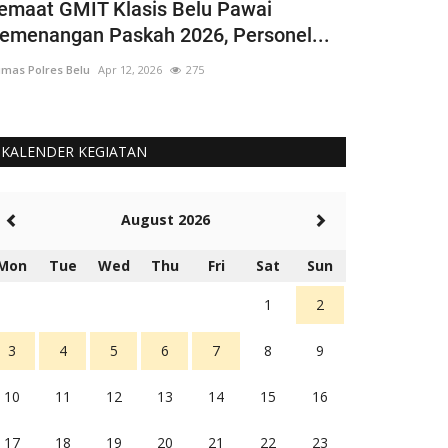
emaat GMIT Klasis Belu Pawai
Satgassus 
emenangan Paskah 2026, Personel...
Lakukan Pe
mas Polres Belu
Apr 12, 2026
275
Humas Polres Bel
KALENDER KEGIATAN
August 2026
Mon
Tue
Wed
Thu
Fri
Sat
Sun
1
2
3
4
5
6
7
8
9
10
11
12
13
14
15
16
17
18
19
20
21
22
23