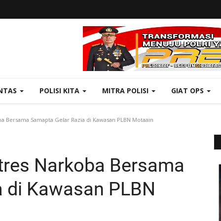
NTAS
POLISI KITA
MITRA POLISI
GIAT OPS
oba Bersama Samapta Gelar Razia di Kawasan PLBN Motaain
atres Narkoba Bersama
a di Kawasan PLBN