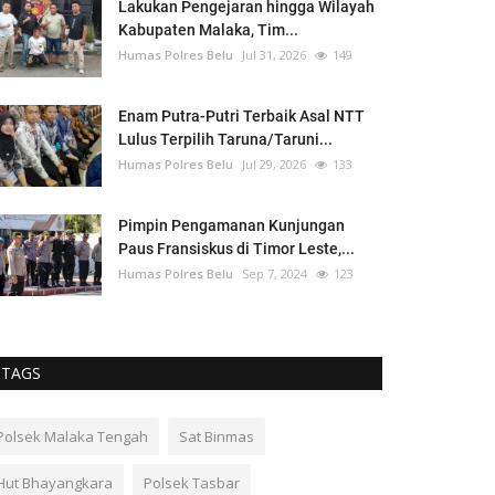
Lakukan Pengejaran hingga Wilayah
Kabupaten Malaka, Tim...
Humas Polres Belu
Jul 31, 2026
149
Enam Putra-Putri Terbaik Asal NTT
Lulus Terpilih Taruna/Taruni...
Humas Polres Belu
Jul 29, 2026
133
Pimpin Pengamanan Kunjungan
Paus Fransiskus di Timor Leste,...
Humas Polres Belu
Sep 7, 2024
123
TAGS
Polsek Malaka Tengah
Sat Binmas
Hut Bhayangkara
Polsek Tasbar