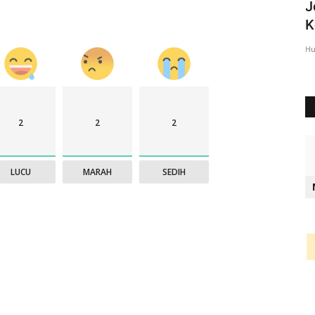
akit,
Ucapan Selamat Hari Bhayangkara ke
J
.
74 dari Bank Mandiri...
K
Humas Polres Belu
Jun 30, 2020
4093
Hu
2
2
2
LUCU
MARAH
SEDIH