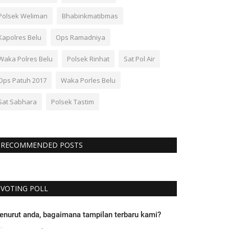
Polsek Weliman
Bhabinkmatibmas
Kapolres Belu
Ops Ramadniya
Waka Polres Belu
Polsek Rinhat
Sat Pol Air
Ops Patuh 2017
Waka Porles Belu
Sat Sabhara
Polsek Tastim
RECOMMENDED POSTS
VOTING POLL
enurut anda, bagaimana tampilan terbaru kami?