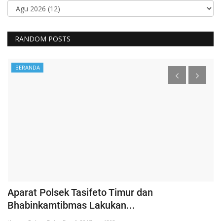
RANDOM POSTS
BERANDA
Aparat Polsek Tasifeto Timur dan
H
Bhabinkamtibmas Lakukan...
B