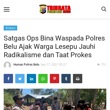
Binkam
Satgas Ops Bina Waspada Polres
Beranda
Belu Ajak Warga Lesepu Jauhi
Terms & Conditions
Radikalisme dan Taat Prokes
Reskrim
Humas Polres Belu
Sep 17, 2021 05:27
751
Binkam
Lantas
Polisi Kita
Mitra Polisi
Giat Ops