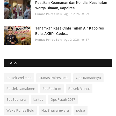
Pastikan Keamanan dan Kondisi Kesehatan
Warga Binaan, Kapolres...
Humas Polres Belu
Agu 7, 2026
99
Tanamkan Rasa Cinta Tanah Air, Kapolres
Belu, AKBP I Gede...
Humas Polres Belu
Agu 2, 2026
87
TAGS
Polsek Weliman
Humas Polres Belu
Ops Ramadniya
Polslek Lamaknen
Sat Reskrim
Polsek Rinhat
Sat Sabhara
lantas
Ops Patuh 2017
Waka Porles Belu
Hut Bhayangkara
polse