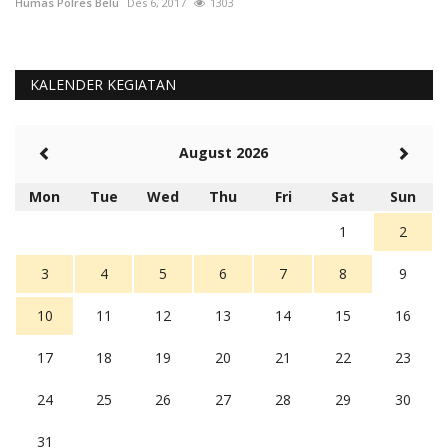
Humas Polres Belu
Des 6, 2017
1303
Hu
KALENDER KEGIATAN
August 2026
Mon
Tue
Wed
Thu
Fri
Sat
Sun
1
2
3
4
5
6
7
8
9
10
11
12
13
14
15
16
17
18
19
20
21
22
23
24
25
26
27
28
29
30
31