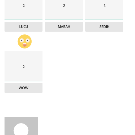
2
2
2
LUCU
MARAH
SEDIH
2
WOW