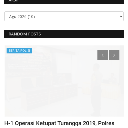
RANDOM POSTS
BERITA POLISI
H-1 Operasi Ketupat Turangga 2019, Polres
K