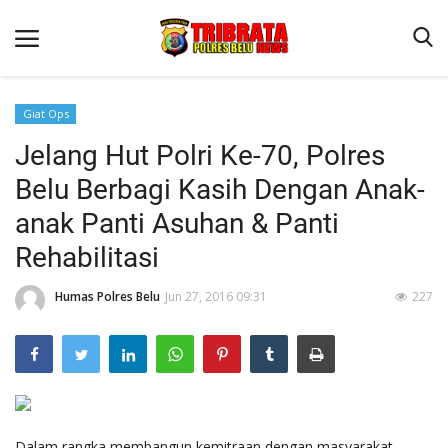
Giat Ops
Jelang Hut Polri Ke-70, Polres
Beranda
Belu Berbagi Kasih Dengan Anak-
Terms & Conditions
anak Panti Asuhan & Panti
Reskrim
Rehabilitasi
Binkam
Humas Polres Belu
Jun 27, 2016 09:31
227
Lantas
Polisi Kita
Mitra Polisi
Giat Ops
Dalam rangka membangun kemitraan dengan masyarakat,