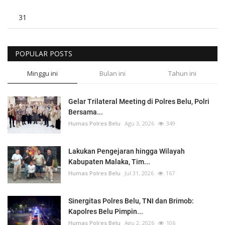
31
POPULAR POSTS
Minggu ini
Bulan ini
Tahun ini
Gelar Trilateral Meeting di Polres Belu, Polri
Bersama...
Humas Polres Belu
Agu 3, 2026
349
Lakukan Pengejaran hingga Wilayah
Kabupaten Malaka, Tim...
Humas Polres Belu
Jul 31, 2026
167
Sinergitas Polres Belu, TNI dan Brimob:
Kapolres Belu Pimpin...
Humas Polres Belu
Agu 2, 2026
106