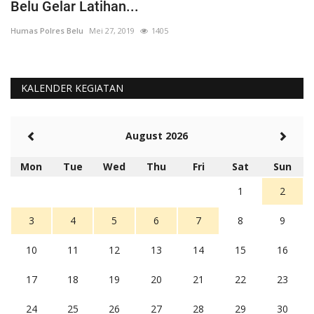
Belu Gelar Latihan...
P
Humas Polres Belu
Mei 27, 2019
1405
Hu
KALENDER KEGIATAN
August 2026
Mon
Tue
Wed
Thu
Fri
Sat
Sun
1
2
3
4
5
6
7
8
9
10
11
12
13
14
15
16
17
18
19
20
21
22
23
24
25
26
27
28
29
30