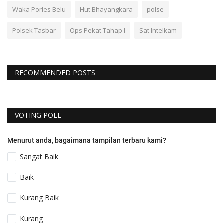
Waka Porles Belu
Hut Bhayangkara
polse
Polsek Tasbar
Ops Pekat Tahap I
Sat Intelkam
RECOMMENDED POSTS
VOTING POLL
Menurut anda, bagaimana tampilan terbaru kami?
Sangat Baik
Baik
Kurang Baik
Kurang