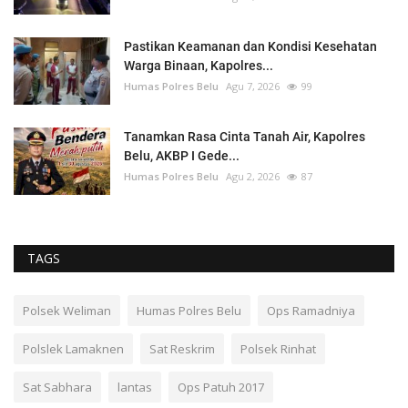
Pastikan Keamanan dan Kondisi Kesehatan
Warga Binaan, Kapolres...
Humas Polres Belu
Agu 7, 2026
99
Tanamkan Rasa Cinta Tanah Air, Kapolres
Belu, AKBP I Gede...
Humas Polres Belu
Agu 2, 2026
87
TAGS
Polsek Weliman
Humas Polres Belu
Ops Ramadniya
Polslek Lamaknen
Sat Reskrim
Polsek Rinhat
Sat Sabhara
lantas
Ops Patuh 2017