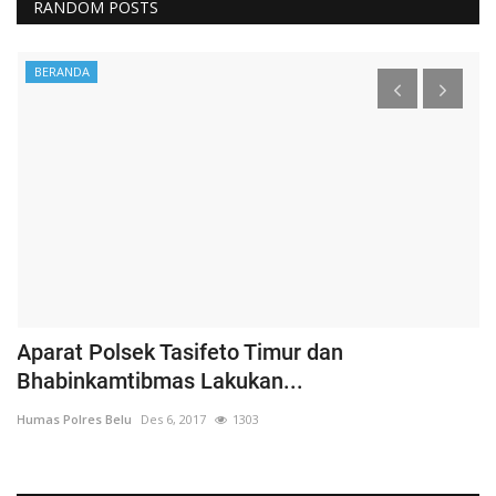
RANDOM POSTS
BERANDA
Aparat Polsek Tasifeto Timur dan
H
Bhabinkamtibmas Lakukan...
B
Humas Polres Belu
Des 6, 2017
1303
Hu