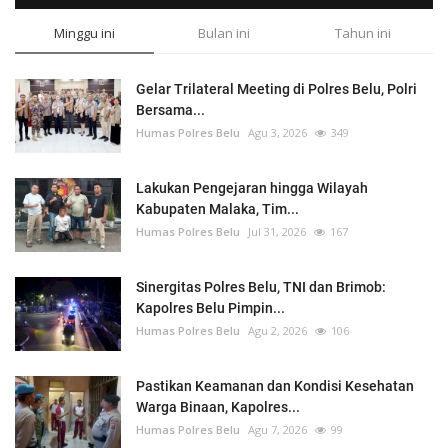
Minggu ini
Bulan ini
Tahun ini
Gelar Trilateral Meeting di Polres Belu, Polri
Bersama...
Humas Polres Belu
Agu 3, 2026
349
Lakukan Pengejaran hingga Wilayah
Kabupaten Malaka, Tim...
Humas Polres Belu
Jul 31, 2026
167
Sinergitas Polres Belu, TNI dan Brimob:
Kapolres Belu Pimpin...
Humas Polres Belu
Agu 2, 2026
106
Pastikan Keamanan dan Kondisi Kesehatan
Warga Binaan, Kapolres...
Humas Polres Belu
Agu 7, 2026
99