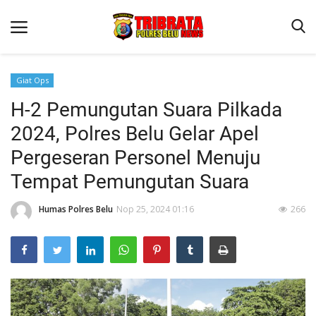
Giat Ops
H-2 Pemungutan Suara Pilkada
Beranda
2024, Polres Belu Gelar Apel
Terms & Conditions
Pergeseran Personel Menuju
Reskrim
Tempat Pemungutan Suara
Binkam
Humas Polres Belu
Nop 25, 2024 01:16
266
Lantas
Polisi Kita
Mitra Polisi
Giat Ops