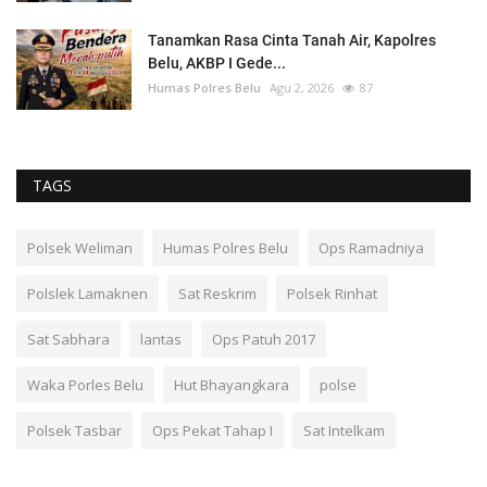
Tanamkan Rasa Cinta Tanah Air, Kapolres
Belu, AKBP I Gede...
Humas Polres Belu
Agu 2, 2026
87
TAGS
Polsek Weliman
Humas Polres Belu
Ops Ramadniya
Polslek Lamaknen
Sat Reskrim
Polsek Rinhat
Sat Sabhara
lantas
Ops Patuh 2017
Waka Porles Belu
Hut Bhayangkara
polse
Polsek Tasbar
Ops Pekat Tahap I
Sat Intelkam