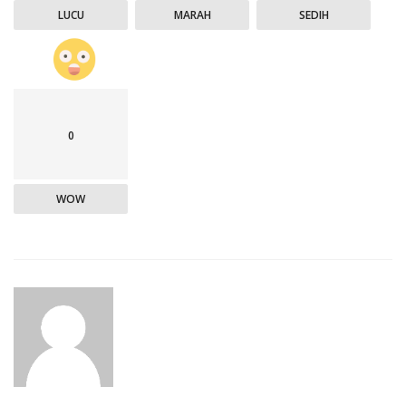
LUCU
MARAH
SEDIH
0
WOW