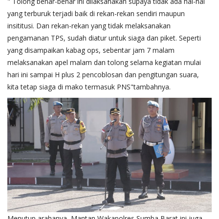
" Tolong benar-benar ini dilaksanakan supaya tidak ada hal-hal
yang terburuk terjadi baik di rekan-rekan sendiri maupun
insititusi. Dan rekan-rekan yang tidak melaksanakan
pengamanan TPS, sudah diatur untuk siaga dan piket. Seperti
yang disampaikan kabag ops, sebentar jam 7 malam
melaksanakan apel malam dan tolong selama kegiatan mulai
hari ini sampai H plus 2 pencoblosan dan pengitungan suara,
kita tetap siaga di mako termasuk PNS"tambahnya.
Menutup arahanya, Mantan Wakapolres Sumba Barat ini juga