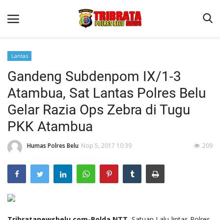
Lantas
Gandeng Subdenpom IX/1-3
Beranda
Atambua, Sat Lantas Polres Belu
Terms & Conditions
Gelar Razia Ops Zebra di Tugu
Reskrim
PKK Atambua
Binkam
Humas Polres Belu
Nop 5, 2017 10:39
209
Lantas
Polisi Kita
Mitra Polisi
Giat Ops
Tribratanewsbelu.com-Polda NTT,
Satuan Lalu-lintas Polres