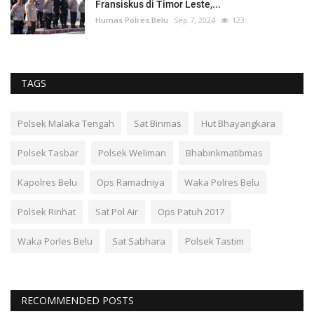
Fransiskus di Timor Leste,...
Humas Polres Belu
Sep 7, 2024
123
TAGS
Polsek Malaka Tengah
Sat Binmas
Hut Bhayangkara
Polsek Tasbar
Polsek Weliman
Bhabinkmatibmas
Kapolres Belu
Ops Ramadniya
Waka Polres Belu
Polsek Rinhat
Sat Pol Air
Ops Patuh 2017
Waka Porles Belu
Sat Sabhara
Polsek Tastim
RECOMMENDED POSTS