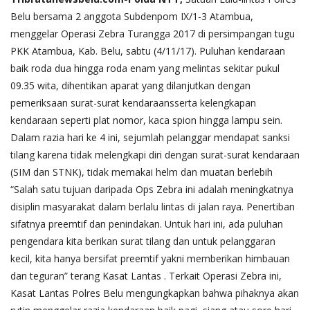
Belu bersama 2 anggota Subdenpom IX/1-3 Atambua,
menggelar Operasi Zebra Turangga 2017 di persimpangan tugu
PKK Atambua, Kab. Belu, sabtu (4/11/17).
Puluhan kendaraan
baik roda dua hingga roda enam yang melintas sekitar pukul
09.35 wita, dihentikan aparat yang dilanjutkan dengan
pemeriksaan surat-surat kendaraansserta kelengkapan
kendaraan seperti plat nomor, kaca spion hingga lampu sein.
Dalam razia hari ke 4 ini, sejumlah pelanggar mendapat sanksi
tilang karena tidak melengkapi diri dengan surat-surat kendaraan
(SIM dan STNK), tidak memakai helm dan muatan berlebih
“Salah satu tujuan daripada Ops Zebra ini adalah meningkatnya
disiplin masyarakat dalam berlalu lintas di jalan raya. Penertiban
sifatnya preemtif dan penindakan. Untuk hari ini, ada puluhan
pengendara kita berikan surat tilang dan untuk pelanggaran
kecil, kita hanya bersifat preemtif yakni memberikan himbauan
dan teguran” terang Kasat Lantas . Terkait Operasi Zebra ini,
Kasat Lantas Polres Belu mengungkapkan bahwa pihaknya akan