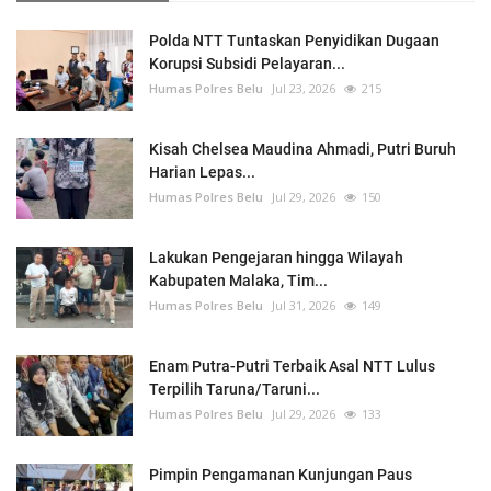
Polda NTT Tuntaskan Penyidikan Dugaan
Korupsi Subsidi Pelayaran...
Humas Polres Belu
Jul 23, 2026
215
Kisah Chelsea Maudina Ahmadi, Putri Buruh
Harian Lepas...
Humas Polres Belu
Jul 29, 2026
150
Lakukan Pengejaran hingga Wilayah
Kabupaten Malaka, Tim...
Humas Polres Belu
Jul 31, 2026
149
Enam Putra-Putri Terbaik Asal NTT Lulus
Terpilih Taruna/Taruni...
Humas Polres Belu
Jul 29, 2026
133
Pimpin Pengamanan Kunjungan Paus