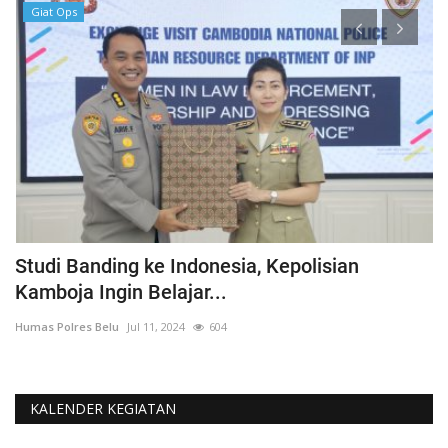
Giat Ops
ka
Studi Banding ke Indonesia, Kepolisian
A
Kamboja Ingin Belajar...
U
Humas Polres Belu
Jul 11, 2024
604
Hu
KALENDER KEGIATAN