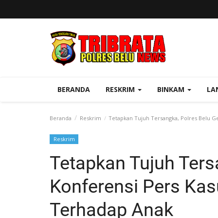
BERANDA
RESKRIM
BINKAM
LA
Beranda
Reskrim
Tetapkan Tujuh Tersangka, Polres Belu G
Reskrim
Tetapkan Tujuh Ters
Konferensi Pers Ka
Terhadap Anak