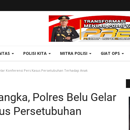
NTAS
POLISI KITA
MITRA POLISI
GIAT OPS
elar Konferensi Pers Kasus Persetubuhan Terhadap Anak
angka, Polres Belu Gelar
sus Persetubuhan