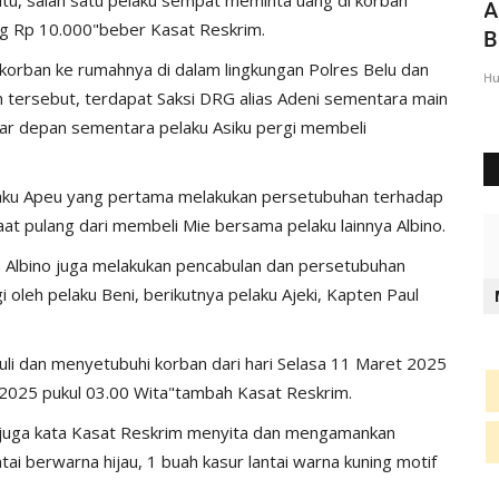
i:Ayo
Bareng Masyarakat, Aparat Polsek
A
g Rp 10.000"beber Kasat Reskrim.
Raimanuk dan Bhayangkari...
B
orban ke rumahnya di dalam lingkungan Polres Belu dan
Humas Polres Belu
Jan 6, 2020
1533
Hu
tersebut, terdapat Saksi DRG alias Adeni sementara main
ar depan sementara pelaku Asiku pergi membeli
elaku Apeu yang pertama melakukan persetubuhan terhadap
aat pulang dari membeli Mie bersama pelaku lainnya Albino.
an Albino juga melakukan pencabulan dan persetubuhan
i oleh pelaku Beni, berikutnya pelaku Ajeki, Kapten Paul
uli dan menyetubuhi korban dari hari Selasa 11 Maret 2025
2025 pukul 03.00 Wita"tambah Kasat Reskrim.
 juga kata Kasat Reskrim menyita dan mengamankan
tai berwarna hijau, 1 buah kasur lantai warna kuning motif