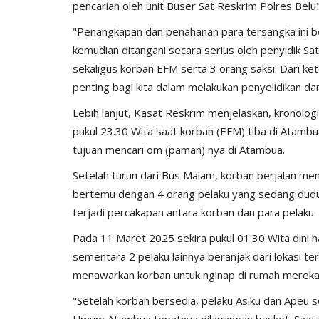
pencarian oleh unit Buser Sat Reskrim Polres Belu
"Penangkapan dan penahanan para tersangka ini be
kemudian ditangani secara serius oleh penyidik 
sekaligus korban EFM serta 3 orang saksi. Dari ket
penting bagi kita dalam melakukan penyelidikan d
Lebih lanjut, Kasat Reskrim menjelaskan, kronolog
pukul 23.30 Wita saat korban (EFM) tiba di Ata
tujuan mencari om (paman) nya di Atambua.
Giat Ops
Setelah turun dari Bus Malam, korban berjalan me
bertemu dengan 4 orang pelaku yang sedang duduk m
terjadi percakapan antara korban dan para pelaku.
Pada 11 Maret 2025 sekira pukul 01.30 Wita dini ha
sementara 2 pelaku lainnya beranjak dari lokasi te
menawarkan korban untuk nginap di rumah mereka 
"Setelah korban bersedia, pelaku Asiku dan Apeu 
Umum Atambua tepatnya dilapangan basket. Saat i