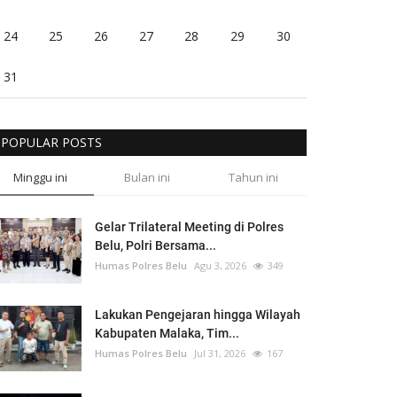
24
25
26
27
28
29
30
31
POPULAR POSTS
Minggu ini
Bulan ini
Tahun ini
Gelar Trilateral Meeting di Polres
Belu, Polri Bersama...
Humas Polres Belu
Agu 3, 2026
349
Lakukan Pengejaran hingga Wilayah
Kabupaten Malaka, Tim...
Humas Polres Belu
Jul 31, 2026
167