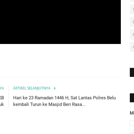
YA
ARTIKEL SELANJUTNYA
KB
Hari ke 23 Ramadan 1446 H, Sat Lantas Polres Belu
uk
kembali Turun ke Masjid Beri Rasa...
M