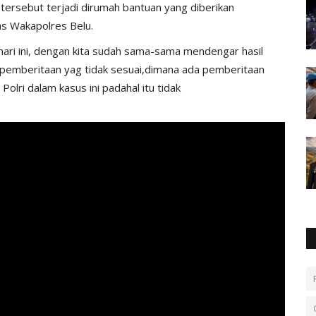
 tersebut terjadi dirumah bantuan yang diberikan
as Wakapolres Belu.
ari ini, dengan kita sudah sama-sama mendengar hasil
i pemberitaan yag tidak sesuai,dimana ada pemberitaan
lri dalam kasus ini padahal itu tidak