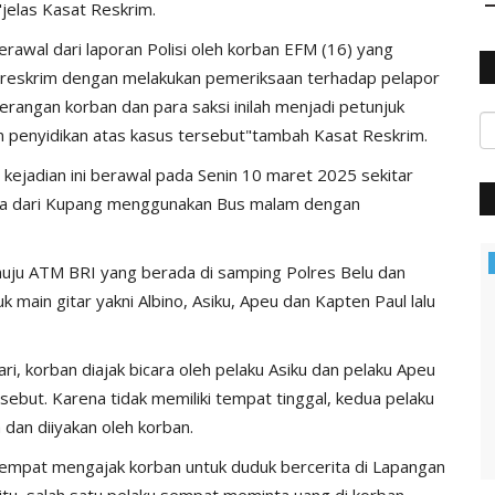
"jelas Kasat Reskrim.
rawal dari laporan Polisi oleh korban EFM (16) yang
Satreskrim dengan melakukan pemeriksaan terhadap pelapor
erangan korban dan para saksi inilah menjadi petunjuk
an penyidikan atas kasus tersebut"tambah Kasat Reskrim.
i kejadian ini berawal pada Senin 10 maret 2025 sekitar
mbua dari Kupang menggunakan Bus malam dengan
Polisi Kita
nuju ATM BRI yang berada di samping Polres Belu dan
ain gitar yakni Albino, Asiku, Apeu dan Kapten Paul lalu
ri, korban diajak bicara oleh pelaku Asiku dan pelaku Apeu
rsebut. Karena tidak memiliki tempat tinggal, kedua pelaku
dan diiyakan oleh korban.
sempat mengajak korban untuk duduk bercerita di Lapangan
tu, salah satu pelaku sempat meminta uang di korban