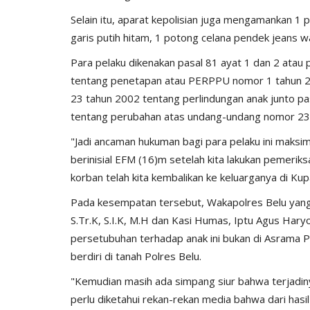
Selain itu, aparat kepolisian juga mengamankan 1 
garis putih hitam, 1 potong celana pendek jeans 
Para pelaku dikenakan pasal 81 ayat 1 dan 2 ata
tentang penetapan atau PERPPU nomor 1 tahun 
23 tahun 2002 tentang perlindungan anak junto p
tentang perubahan atas undang-undang nomor 23 
"Jadi ancaman hukuman bagi para pelaku ini maksi
berinisial EFM (16)m setelah kita lakukan pemerik
korban telah kita kembalikan ke keluarganya di Ku
Pada kesempatan tersebut, Wakapolres Belu yang
S.Tr.K, S.I.K, M.H dan Kasi Humas, Iptu Agus Ha
persetubuhan terhadap anak ini bukan di Asrama P
berdiri di tanah Polres Belu.
"Kemudian masih ada simpang siur bahwa terjadiny
perlu diketahui rekan-rekan media bahwa dari hasil