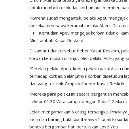
kamtibmas
Kawal Vaksinasi, BRIGPOL Basr
untuk membeli rokok dan korban pun memberi uan
Puluhan...
Anak-anak, Semangat...
"Karena sudah mengantuk, pelaku Apeu mengajak k
343
Humas Polres Belu
Feb 7, 2022
1215
mereka membawa kerumah pelaku Abeni. Di rumah 
HP. Kemudian Apeu mengajak korban tidur di kam
Mie"tambah Kasat Reskrim.
Di kamar tidur tersebut beber Kasat Reskrim, p
korban kemudian di lanjut oleh pelaku Asiku yang s
"Setelah pelaku Apeu, kedua pelaku yakni Asiku d
terhadap korban. Selanjutnya korban disetubuhi lag
dan yang terakhir Cimplicio"beber Kasat Reskrim.
"Mereka para pelaku ini secara bergantian mencab
sekitar 01.30 Wita sampai dengan Rabu 12 Maret 
Selain mengamankan 6 orang tersangka, Pihaknya
sejumlah barang bukti diantaranya 1 buah kasur lan
boneka bergambar hati bertuliskan Love You.