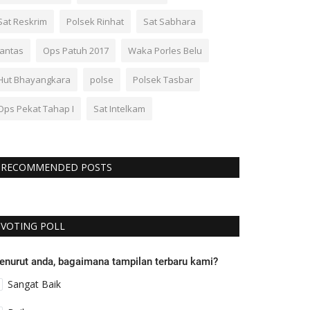
Sat Reskrim
Polsek Rinhat
Sat Sabhara
lantas
Ops Patuh 2017
Waka Porles Belu
Hut Bhayangkara
polse
Polsek Tasbar
Ops Pekat Tahap I
Sat Intelkam
RECOMMENDED POSTS
VOTING POLL
enurut anda, bagaimana tampilan terbaru kami?
Sangat Baik