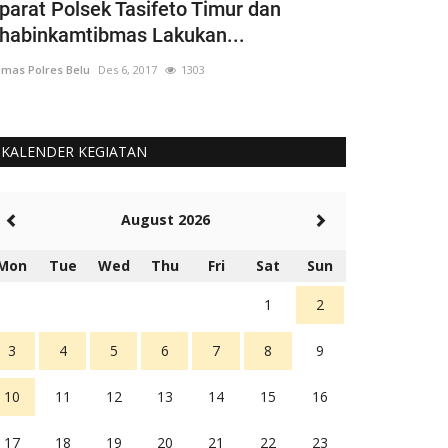
parat Polsek Tasifeto Timur dan
H-1 Operas
habinkamtibmas Lakukan...
Polres Belu
mas Polres Belu
Des 6, 2017
1303
Humas Polres Bel
KALENDER KEGIATAN
August 2026
Mon
Tue
Wed
Thu
Fri
Sat
Sun
1
2
3
4
5
6
7
8
9
10
11
12
13
14
15
16
17
18
19
20
21
22
23