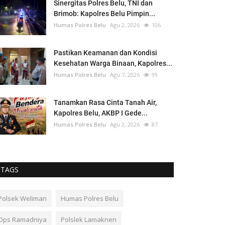
Sinergitas Polres Belu, TNI dan
Brimob: Kapolres Belu Pimpin...
Humas Polres Belu
Agu 2, 2026
106
Pastikan Keamanan dan Kondisi
Kesehatan Warga Binaan, Kapolres...
Humas Polres Belu
Agu 7, 2026
99
Tanamkan Rasa Cinta Tanah Air,
Kapolres Belu, AKBP I Gede...
Humas Polres Belu
Agu 2, 2026
87
TAGS
Polsek Weliman
Humas Polres Belu
Ops Ramadniya
Polslek Lamaknen