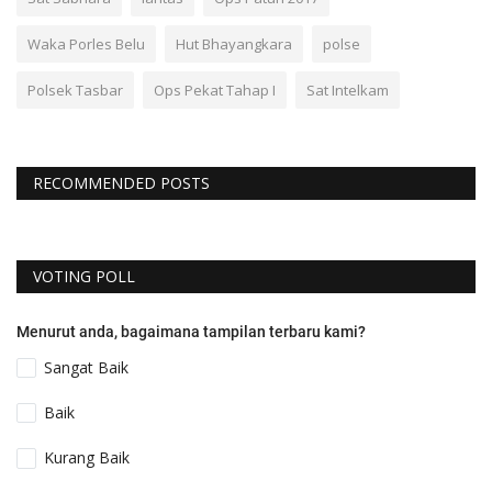
Waka Porles Belu
Hut Bhayangkara
polse
Polsek Tasbar
Ops Pekat Tahap I
Sat Intelkam
RECOMMENDED POSTS
VOTING POLL
Menurut anda, bagaimana tampilan terbaru kami?
Sangat Baik
Baik
Kurang Baik