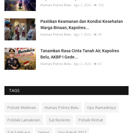
Humas Polres Belu
Agu 2, 2026
106
Pastikan Keamanan dan Kondisi Kesehatan
Warga Binaan, Kapolres...
Humas Polres Belu
Agu 7, 2026
99
Tanamkan Rasa Cinta Tanah Air, Kapolres
Belu, AKBP I Gede...
Humas Polres Belu
Agu 2, 2026
87
TAGS
Polsek Weliman
Humas Polres Belu
Ops Ramadniya
Polslek Lamaknen
Sat Reskrim
Polsek Rinhat
Sat Sabhara
lantas
Ops Patuh 2017