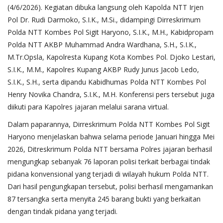
(4/6/2026). Kegiatan dibuka langsung oleh Kapolda NTT Irjen
Pol Dr. Rudi Darmoko, S.I.K., M.Si., didampingi Dirreskrimum
Polda NTT Kombes Pol Sigit Haryono, S.I.K., M.H., Kabidpropam
Polda NTT AKBP Muhammad Andra Wardhana, S.H., S.I.K.,
M.Tr.Opsla, Kapolresta Kupang Kota Kombes Pol. Djoko Lestari,
S.I.K., M.M., Kapolres Kupang AKBP Rudy Junus Jacob Ledo,
S.I.K., S.H., serta dipandu Kabidhumas Polda NTT Kombes Pol
Henry Novika Chandra, S.I.K., M.H. Konferensi pers tersebut juga
diikuti para Kapolres jajaran melalui sarana virtual.
Dalam paparannya, Dirreskrimum Polda NTT Kombes Pol Sigit
Haryono menjelaskan bahwa selama periode Januari hingga Mei
2026, Ditreskrimum Polda NTT bersama Polres jajaran berhasil
mengungkap sebanyak 76 laporan polisi terkait berbagai tindak
pidana konvensional yang terjadi di wilayah hukum Polda NTT.
Dari hasil pengungkapan tersebut, polisi berhasil mengamankan
87 tersangka serta menyita 245 barang bukti yang berkaitan
dengan tindak pidana yang terjadi.