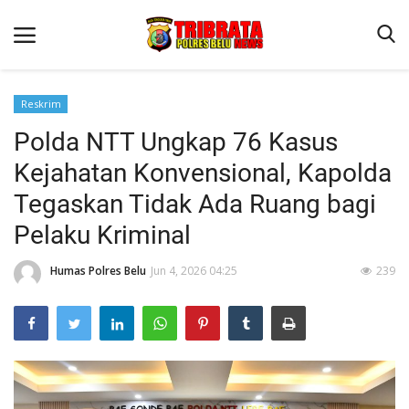
Reskrim
Polda NTT Ungkap 76 Kasus
Beranda
Kejahatan Konvensional, Kapolda
Terms & Conditions
Tegaskan Tidak Ada Ruang bagi
Reskrim
Pelaku Kriminal
Binkam
Humas Polres Belu
Jun 4, 2026 04:25
239
Lantas
Polisi Kita
Mitra Polisi
Giat Ops