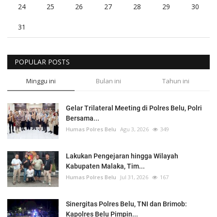
24
25
26
27
28
29
30
31
POPULAR POSTS
Minggu ini
Bulan ini
Tahun ini
Gelar Trilateral Meeting di Polres Belu, Polri
Bersama...
Humas Polres Belu
Agu 3, 2026
349
Lakukan Pengejaran hingga Wilayah
Kabupaten Malaka, Tim...
Humas Polres Belu
Jul 31, 2026
167
Sinergitas Polres Belu, TNI dan Brimob:
Kapolres Belu Pimpin...