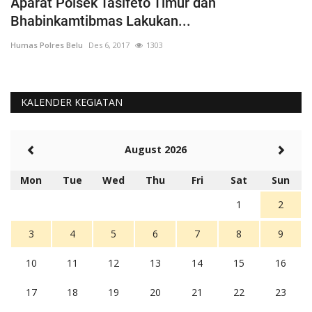
Aparat Polsek Tasifeto Timur dan
H
Bhabinkamtibmas Lakukan...
B
Humas Polres Belu
Des 6, 2017
1303
Hu
KALENDER KEGIATAN
August 2026
Mon
Tue
Wed
Thu
Fri
Sat
Sun
1
2
3
4
5
6
7
8
9
10
11
12
13
14
15
16
17
18
19
20
21
22
23