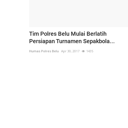
kamtibmas
Kawal Vaksinasi, BRIGPOL Basr
Puluhan...
Anak-anak, Semangat...
343
Humas Polres Belu
Feb 7, 2022
1215
Tim Polres Belu Mulai Berlatih
Persiapan Turnamen Sepakbola...
Humas Polres Belu
Apr 30, 2017
1435