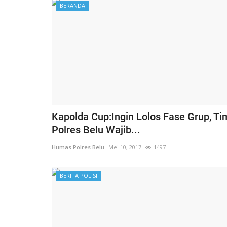
BERANDA
Kapolda Cup:Ingin Lolos Fase Grup, Ti
Giat Ops
Polres Belu Wajib...
Humas Polres Belu
Mei 10, 2017
1497
BERITA POLISI