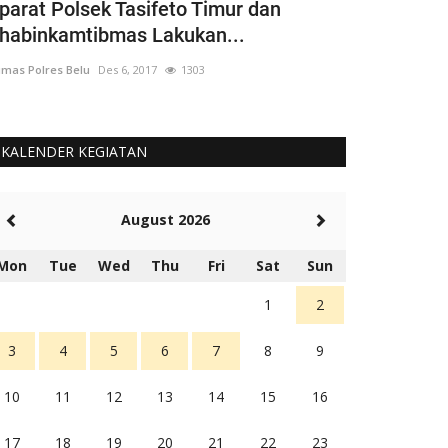
parat Polsek Tasifeto Timur dan
H-1 Operas
habinkamtibmas Lakukan...
Polres Belu
mas Polres Belu
Des 6, 2017
1303
Humas Polres Bel
KALENDER KEGIATAN
August 2026
Mon
Tue
Wed
Thu
Fri
Sat
Sun
1
2
3
4
5
6
7
8
9
10
11
12
13
14
15
16
17
18
19
20
21
22
23