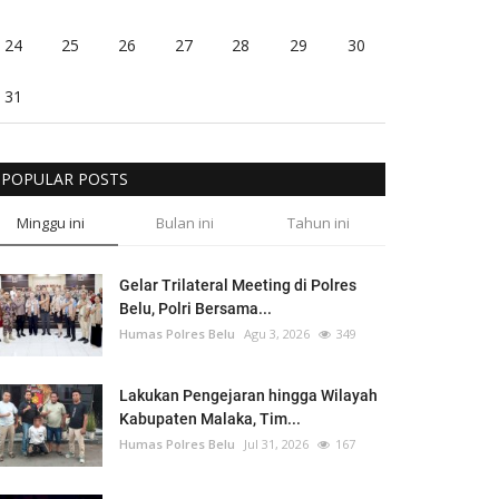
24
25
26
27
28
29
30
31
POPULAR POSTS
Minggu ini
Bulan ini
Tahun ini
Gelar Trilateral Meeting di Polres
Belu, Polri Bersama...
Humas Polres Belu
Agu 3, 2026
349
Lakukan Pengejaran hingga Wilayah
Kabupaten Malaka, Tim...
Humas Polres Belu
Jul 31, 2026
167