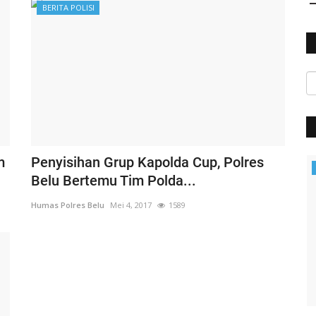
BERITA POLISI
m
Penyisihan Grup Kapolda Cup, Polres
Polisi Kita
Belu Bertemu Tim Polda...
Humas Polres Belu
Mei 4, 2017
1589