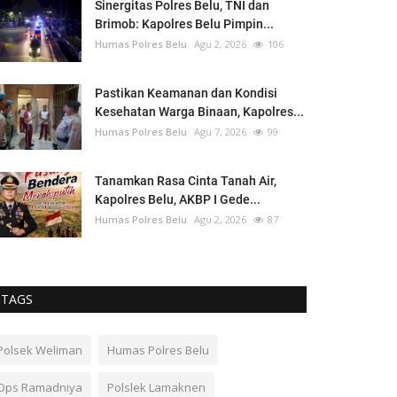
Sinergitas Polres Belu, TNI dan
Brimob: Kapolres Belu Pimpin...
Humas Polres Belu
Agu 2, 2026
106
Pastikan Keamanan dan Kondisi
Kesehatan Warga Binaan, Kapolres...
Humas Polres Belu
Agu 7, 2026
99
Tanamkan Rasa Cinta Tanah Air,
Kapolres Belu, AKBP I Gede...
Humas Polres Belu
Agu 2, 2026
87
TAGS
Polsek Weliman
Humas Polres Belu
Ops Ramadniya
Polslek Lamaknen