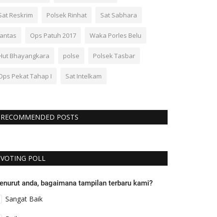
Sat Reskrim
Polsek Rinhat
Sat Sabhara
lantas
Ops Patuh 2017
Waka Porles Belu
Hut Bhayangkara
polse
Polsek Tasbar
Ops Pekat Tahap I
Sat Intelkam
RECOMMENDED POSTS
VOTING POLL
enurut anda, bagaimana tampilan terbaru kami?
Sangat Baik