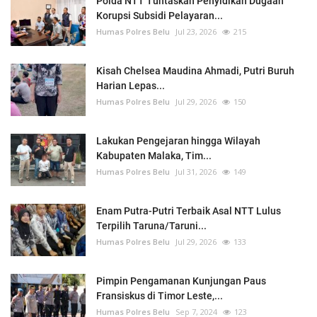
Polda NTT Tuntaskan Penyidikan Dugaan
Korupsi Subsidi Pelayaran...
Humas Polres Belu
Jul 23, 2026
215
Kisah Chelsea Maudina Ahmadi, Putri Buruh
Harian Lepas...
Humas Polres Belu
Jul 29, 2026
150
Lakukan Pengejaran hingga Wilayah
Kabupaten Malaka, Tim...
Humas Polres Belu
Jul 31, 2026
149
Enam Putra-Putri Terbaik Asal NTT Lulus
Terpilih Taruna/Taruni...
Humas Polres Belu
Jul 29, 2026
133
Pimpin Pengamanan Kunjungan Paus
Fransiskus di Timor Leste,...
Humas Polres Belu
Sep 7, 2024
123