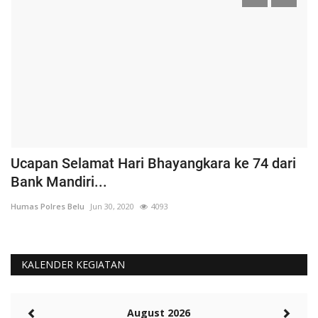
Ucapan Selamat Hari Bhayangkara ke 74 dari
J
Bank Mandiri...
P
Humas Polres Belu
Jun 30, 2020
4093
Hu
KALENDER KEGIATAN
August 2026