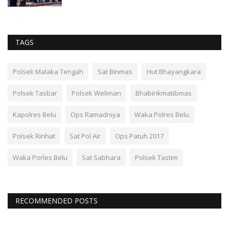
TAGS
Polsek Malaka Tengah
Sat Binmas
Hut Bhayangkara
Polsek Tasbar
Polsek Weliman
Bhabinkmatibmas
Kapolres Belu
Ops Ramadniya
Waka Polres Belu
Polsek Rinhat
Sat Pol Air
Ops Patuh 2017
Waka Porles Belu
Sat Sabhara
Polsek Tastim
RECOMMENDED POSTS