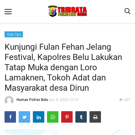
Giat Ops
Kunjungi Fulan Fehan Jelang
Beranda
Festival, Kapolres Belu Lakukan
Terms & Conditions
Tatap Muka dengan Loro
Reskrim
Lamaknen, Tokoh Adat dan
Binkam
Masyarakat desa Dirun
Lantas
Humas Polres Belu
Jun 4, 2026 12:14
427
Polisi Kita
Mitra Polisi
Giat Ops