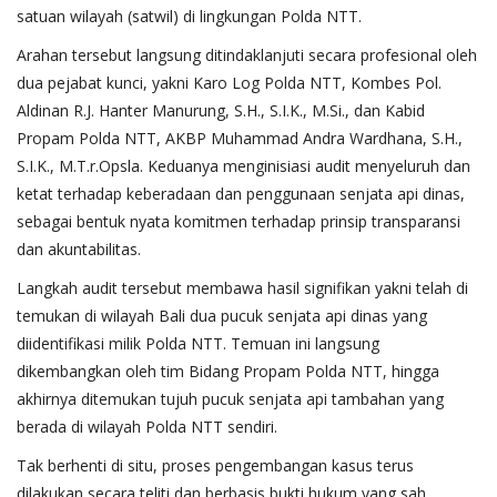
satuan wilayah (satwil) di lingkungan Polda NTT.
Arahan tersebut langsung ditindaklanjuti secara profesional oleh
dua pejabat kunci, yakni Karo Log Polda NTT, Kombes Pol.
Aldinan R.J. Hanter Manurung, S.H., S.I.K., M.Si., dan Kabid
Propam Polda NTT, AKBP Muhammad Andra Wardhana, S.H.,
S.I.K., M.T.r.Opsla. Keduanya menginisiasi audit menyeluruh dan
ketat terhadap keberadaan dan penggunaan senjata api dinas,
sebagai bentuk nyata komitmen terhadap prinsip transparansi
dan akuntabilitas.
Langkah audit tersebut membawa hasil signifikan yakni telah di
temukan di wilayah Bali dua pucuk senjata api dinas yang
diidentifikasi milik Polda NTT. Temuan ini langsung
dikembangkan oleh tim Bidang Propam Polda NTT, hingga
akhirnya ditemukan tujuh pucuk senjata api tambahan yang
berada di wilayah Polda NTT sendiri.
Tak berhenti di situ, proses pengembangan kasus terus
dilakukan secara teliti dan berbasis bukti hukum yang sah,