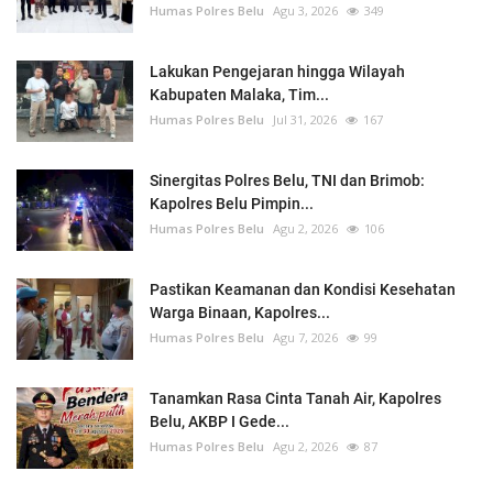
Humas Polres Belu
Agu 3, 2026
349
Lakukan Pengejaran hingga Wilayah
Kabupaten Malaka, Tim...
Humas Polres Belu
Jul 31, 2026
167
Sinergitas Polres Belu, TNI dan Brimob:
Kapolres Belu Pimpin...
Humas Polres Belu
Agu 2, 2026
106
Pastikan Keamanan dan Kondisi Kesehatan
Warga Binaan, Kapolres...
Humas Polres Belu
Agu 7, 2026
99
Tanamkan Rasa Cinta Tanah Air, Kapolres
Belu, AKBP I Gede...
Humas Polres Belu
Agu 2, 2026
87