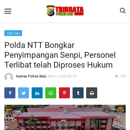
Giat Ops
Polda NTT Bongkar
Beranda
Penyimpangan Senpi, Personel
Terms & Conditions
Terlibat telah Diproses Hukum
Reskrim
Humas Polres Belu
Mei 9, 2026 08:18
743
Binkam
Lantas
Polisi Kita
Mitra Polisi
Giat Ops