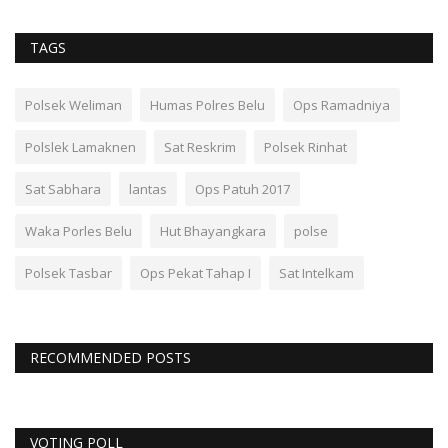
TAGS
Polsek Weliman
Humas Polres Belu
Ops Ramadniya
Polslek Lamaknen
Sat Reskrim
Polsek Rinhat
Sat Sabhara
lantas
Ops Patuh 2017
Waka Porles Belu
Hut Bhayangkara
polse
Polsek Tasbar
Ops Pekat Tahap I
Sat Intelkam
RECOMMENDED POSTS
VOTING POLL