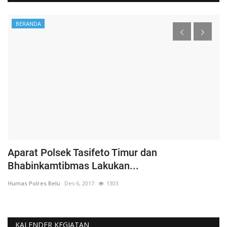
BERANDA
Aparat Polsek Tasifeto Timur dan
H
Bhabinkamtibmas Lakukan...
B
Humas Polres Belu
Des 6, 2017
1303
Hu
KALENDER KEGIATAN