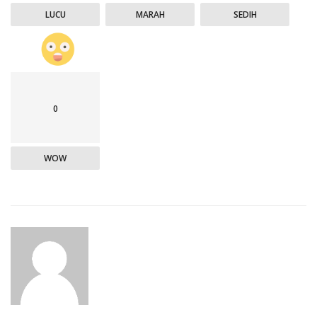
LUCU
MARAH
SEDIH
0
WOW