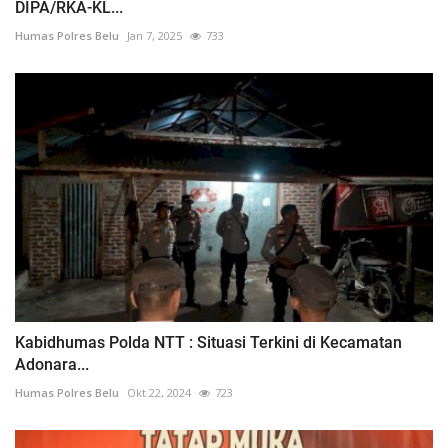
DIPA/RKA-KL...
Humas Polres Belu
Jan 7, 2025
733
Kabidhumas Polda NTT : Situasi Terkini di Kecamatan
Adonara...
Humas Polres Belu
Okt 22, 2024
723