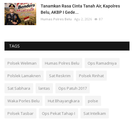
Tanamkan Rasa Cinta Tanah Air, Kapolres
Belu, AKBP I Gede...
Humas Polres Belu
Agu 2, 2026
87
TAGS
Polsek Weliman
Humas Polres Belu
Ops Ramadniya
Polslek Lamaknen
Sat Reskrim
Polsek Rinhat
Sat Sabhara
lantas
Ops Patuh 2017
Waka Porles Belu
Hut Bhayangkara
polse
Polsek Tasbar
Ops Pekat Tahap I
Sat Intelkam