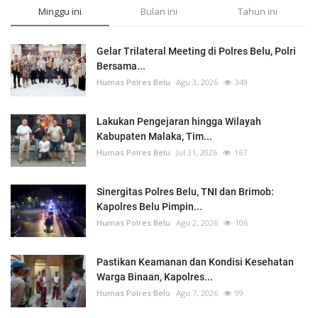
Minggu ini
Bulan ini
Tahun ini
Gelar Trilateral Meeting di Polres Belu, Polri
Bersama...
Humas Polres Belu
Agu 3, 2026
349
Lakukan Pengejaran hingga Wilayah
Kabupaten Malaka, Tim...
Humas Polres Belu
Jul 31, 2026
167
Sinergitas Polres Belu, TNI dan Brimob:
Kapolres Belu Pimpin...
Humas Polres Belu
Agu 2, 2026
106
Pastikan Keamanan dan Kondisi Kesehatan
Warga Binaan, Kapolres...
Humas Polres Belu
Agu 7, 2026
99