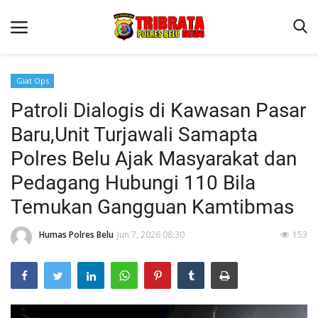
Giat Ops
Patroli Dialogis di Kawasan Pasar
Beranda
Baru,Unit Turjawali Samapta
Terms & Conditions
Polres Belu Ajak Masyarakat dan
Reskrim
Pedagang Hubungi 110 Bila
Binkam
Temukan Gangguan Kamtibmas
Lantas
Humas Polres Belu
Jun 7, 2026 08:30
153
Polisi Kita
Mitra Polisi
Giat Ops