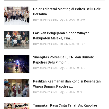
Gelar Trilateral Meeting di Polres Belu, Polri
Bersama...
Humas Polres Belu
Agu 3, 2026
349
Lakukan Pengejaran hingga Wilayah
Kabupaten Malaka, Tim...
Humas Polres Belu
Jul 31, 2026
167
Sinergitas Polres Belu, TNI dan Brimob:
Kapolres Belu Pimpin...
Humas Polres Belu
Agu 2, 2026
106
Pastikan Keamanan dan Kondisi Kesehatan
Warga Binaan, Kapolres...
Humas Polres Belu
Agu 7, 2026
99
Tanamkan Rasa Cinta Tanah Air, Kapolres