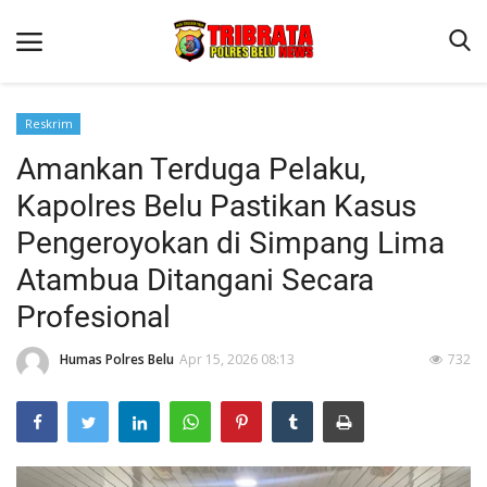
Reskrim
Amankan Terduga Pelaku,
Beranda
Kapolres Belu Pastikan Kasus
Terms & Conditions
Pengeroyokan di Simpang Lima
Reskrim
Atambua Ditangani Secara
Binkam
Profesional
Lantas
Humas Polres Belu
Apr 15, 2026 08:13
732
Polisi Kita
Mitra Polisi
Giat Ops