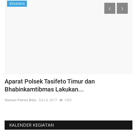
BERANDA
Aparat Polsek Tasifeto Timur dan
H
Bhabinkamtibmas Lakukan...
B
Humas Polres Belu
Des 6, 2017
1303
Hu
KALENDER KEGIATAN