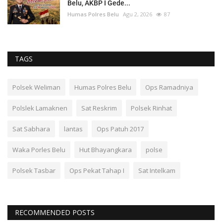
Belu, AKBP I Gede...
Humas Polres Belu
Agu 2, 2026
87
TAGS
Polsek Weliman
Humas Polres Belu
Ops Ramadniya
Polslek Lamaknen
Sat Reskrim
Polsek Rinhat
Sat Sabhara
lantas
Ops Patuh 2017
Waka Porles Belu
Hut Bhayangkara
polse
Polsek Tasbar
Ops Pekat Tahap I
Sat Intelkam
RECOMMENDED POSTS